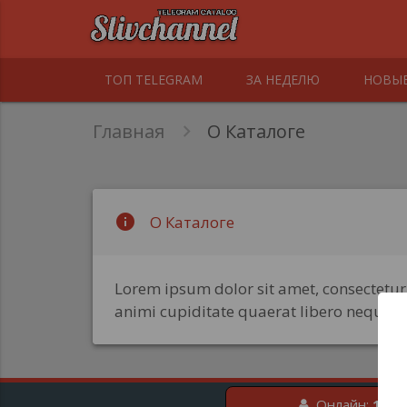
ТОП TELEGRAM
ЗА НЕДЕЛЮ
НОВЫ
Главная
О Каталоге
info
О Каталоге
Lorem ipsum dolor sit amet, consectetu
animi cupiditate quaerat libero neque r
Онлайн:
1
чел