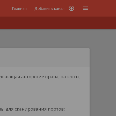
add_circle_outline
dehaze
Главная
Добавить канал
ушающая авторские права, патенты,
мы для сканирования портов;