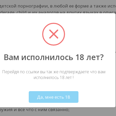
тской порнографии, в любой ее форме а также использ
, underage, child и их аналогов на других языках в оп
материалы;
лении;
 на сторонних ресурсах с ссылкой на ресурс, разме
Вам исполнилось 18 лет?
Перейдя по ссылки вы так же подтверждаете что вам
исполнилось 18 лет !
ствии с Opium Law;
Not valid!
!
щей лицензии;
Да, мне есть 18
ужия и все что с ним связанно;