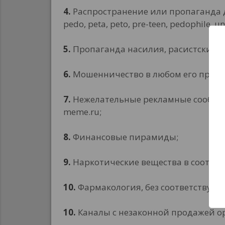
4.
Распространение или пропаганда де
pedo, peta, peto, pre-teen, pedophile
5.
Пропаганда насилия, расистские 
6.
Мошенничество в любом его прояв
7.
Нежелательные рекламные сообщения
meme.ru;
8.
Финансовые пирамиды;
9.
Наркотические вещества в соответ
10.
Фармакология, без соответствую
10.
Каналы с незаконной продажей ор