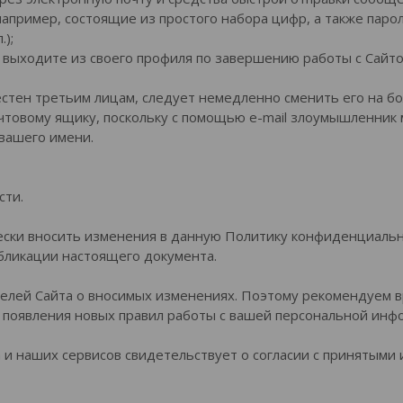
например, состоящие из простого набора цифр, а также па
.);
да выходите из своего профиля по завершению работы с Сайт
звестен третьим лицам, следует немедленно сменить его на 
очтовому ящику, поскольку с помощью e-mail злоумышленник
 вашего имени.
сти.
ески вносить изменения в данную Политику конфиденциальн
убликации настоящего документа.
елей Сайта о вносимых изменениях. Поэтому рекомендуем в
появления новых правил работы с вашей персональной инф
и наших сервисов свидетельствует о согласии с принятыми