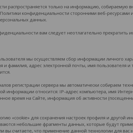
и распространяется только на информацию, собираемую вн
 Политики конфиденциальности сторонними веб-ресурсами и 
персональных данных.
фиденциальности вам следует неотлагательно прекратить ис
ьзователя мы осуществляем сбор информации личного хара
я и фамилия, адрес электронной почты, имя пользователя и 
ится.
алов регистрации сервера мы автоматически собираем техн
кой информации относится: IP-адрес компьютера, имя Интер
нное время на Сайте, информация об активности (посещенн
логию «cookie» для сохранения настроек профиля и другой и
ваются небольшие фрагменты данных, которые будут примен
ли вы считаете, что применение данной технологии для вас 