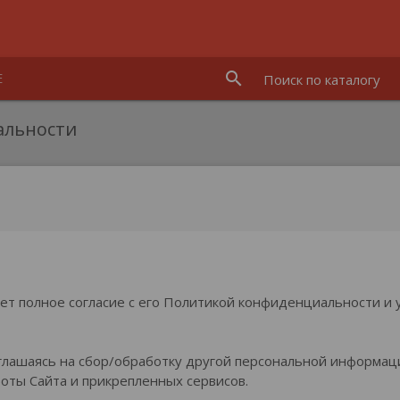
search
Е
альности
т полное согласие с его Политикой конфиденциальности и у
лашаясь на сбор/обработку другой персональной информации
оты Сайта и прикрепленных сервисов.