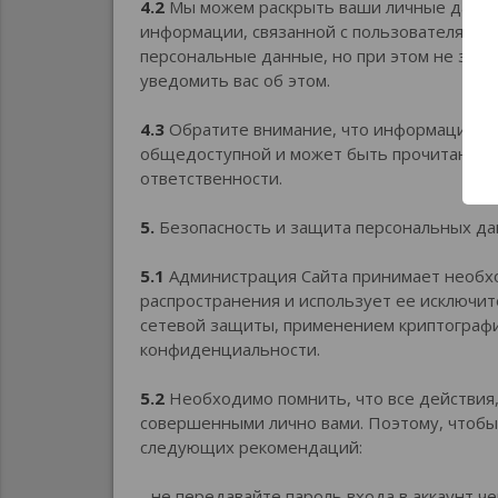
4.2
Мы можем раскрыть ваши личные данные
информации, связанной с пользователями С
персональные данные, но при этом не запр
уведомить вас об этом.
4.3
Обратите внимание, что информация, ко
общедоступной и может быть прочитана др
ответственности.
5.
Безопасность и защита персональных да
5.1
Администрация Сайта принимает необх
распространения и использует ее исключи
сетевой защиты, применением криптограф
конфиденциальности.
5.2
Необходимо помнить, что все действия
совершенными лично вами. Поэтому, чтобы
следующих рекомендаций:
- не передавайте пароль входа в аккаунт 