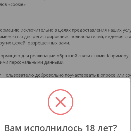
ов «cookie».
рмацию исключительно в целях предоставления наших услуг 
именяются для регистрирования пользователей, ведения ста
ругих целей, разрешенных вами.
мацию для реализации обратной связи с вами. К примеру, е
шими персональными данными.
 Пользователю добровольно поучаствовать в опросе или с
 образом персональная информация может быть использован
летворенности конкретным продуктом.
ют обязательства по соблюдению конфиденциальности, поэ
ез вашего согласия, кроме ситуаций, описанных в п. 4.2.
Вам исполнилось 18 лет?