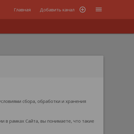
add_circle_outline
dehaze
Главная
Добавить канал
словиями сбора, обработки и хранения
 в рамках Сайта, вы понимаете, что такие