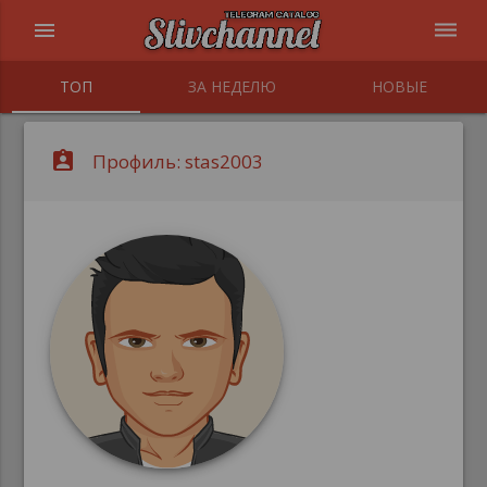
menu
dehaze
ТОП
ЗА НЕДЕЛЮ
НОВЫЕ
assignment_ind
Профиль: stas2003