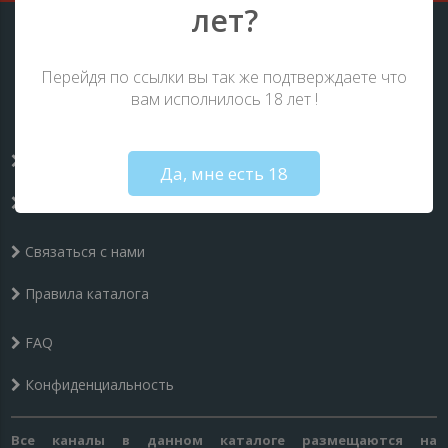
лет?
Онлайн:
1
чел.
Всего:
191
чел.
Перейдя по ссылки вы так же подтверждаете что
вам исполнилось 18 лет !
Гостей:
43
Not valid!
!
Добавить в каталог
Да, мне есть 18
Пользователи
Связаться с нами
Правила каталога
FAQ
Конфиденциальность
Все каналы в данном каталоге размещаются на