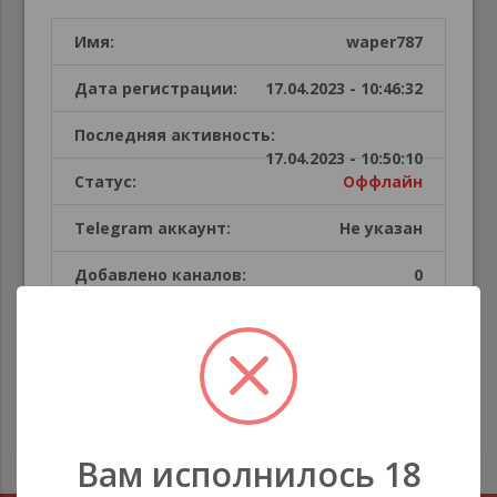
Имя:
waper787
Дата регистрации:
17.04.2023 - 10:46:32
Последняя активность:
17.04.2023 - 10:50:10
Статус:
Оффлайн
Telegram аккаунт:
Не указан
Добавлено каналов:
0
Публикации пользователя
В этой секции каналов нет
Вам исполнилось 18