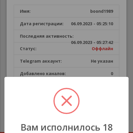
Имя:
boond1989
Дата регистрации:
06.09.2023 - 05:25:10
Последняя активность:
06.09.2023 - 05:27:42
Статус:
Оффлайн
Telegram аккаунт:
Не указан
Добавлено каналов:
0
Публикации пользователя
В этой секции каналов нет
Вам исполнилось 18