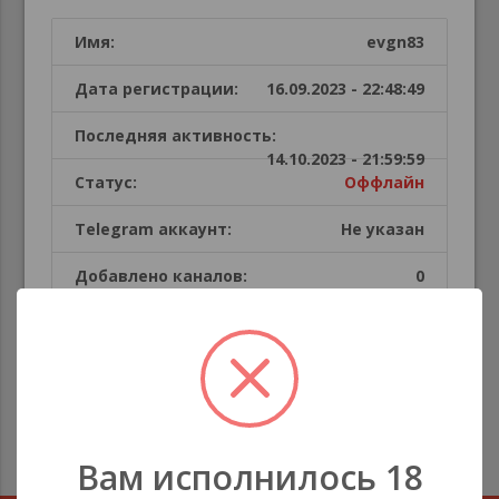
Имя:
evgn83
Дата регистрации:
16.09.2023 - 22:48:49
Последняя активность:
14.10.2023 - 21:59:59
Статус:
Оффлайн
Telegram аккаунт:
Не указан
Добавлено каналов:
0
Публикации пользователя
В этой секции каналов нет
Вам исполнилось 18