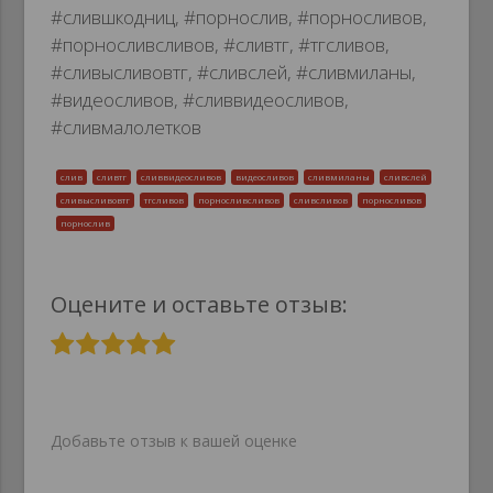
#слившкодниц, #порнослив, #порносливов,
#порносливсливов, #сливтг, #тгсливов,
#сливысливовтг, #сливслей, #сливмиланы,
#видеосливов, #сливвидеосливов,
#сливмалолетков
слив
сливтг
сливвидеосливов
видеосливов
сливмиланы
сливслей
сливысливовтг
тгсливов
порносливсливов
сливсливов
порносливов
порнослив
Оцените и оставьте отзыв:
Добавьте отзыв к вашей оценке