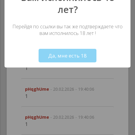
pHqghUme
- 20.02.2026 - 19:40:06
лет?
'+response.write(9356757*9604750)+'
Перейдя по ссылки вы так же подтверждаете что
вам исполнилось 18 лет !
pHqghUme
- 20.02.2026 - 19:40:06
1
Not valid!
!
Да, мне есть 18
pHqghUme
- 20.02.2026 - 19:40:06
1
pHqghUme
- 20.02.2026 - 19:40:06
1
pHqghUme
- 20.02.2026 - 19:40:06
1