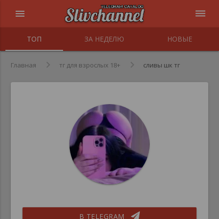
menu
dehaze
ТОП
ЗА НЕДЕЛЮ
НОВЫЕ
Главная
тг для взрослых 18+
сливы шк тг
В TELEGRAM