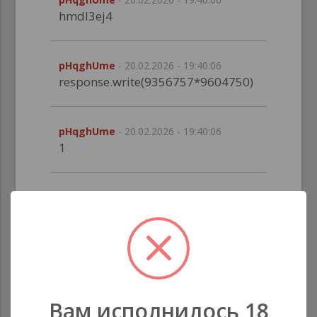
hmdl3ej4
pHqghUme
- 20.02.2026 - 19:40:06
response.write(9356757*9604750)
pHqghUme
- 20.02.2026 - 19:40:06
1
pHqghUme
- 20.02.2026 - 19:40:06
1
pHqghUme
- 20.02.2026 - 19:40:06
ihsev0ez: blo3i5gs
Вам исполнилось 18