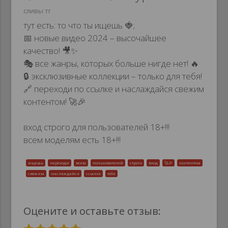
сливы тг
тут есть: то что ты ищешь 🍓;
📅 новые видео 2024 – высочайшее
качество! 🎥✨
🎭 все жанры, которых больше нигде нет! 🔥
🔒 эксклюзивные коллекции – только для тебя!
🔗 переходи по ссылке и наслаждайся свежим
контентом! 🚀🎉
вход строго для пользователей 18+!!!
всем моделям есть 18+!!!
ищешь
переходи
всем
пользователей
строго
вход
🚀🎉
контентом
свежим
наслаждайся
ссылке
тебя
Оцените и оставьте отзыв: