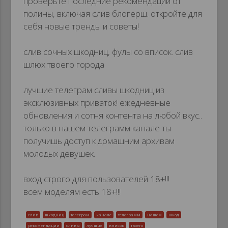
проверьте последние рекомендации от
полины, включая слив блогерш. откройте для
себя новые тренды и советы!
слив сочных шкодниц, фулы со вписок. слив
шлюх твоего города
лучшие телеграм сливы шкодниц из
эксклюзивных приваток! ежедневные
обновления и сотня контента на любой вкус..
только в нашем телеграмм канале ты
получишь доступ к домашним архивам
молодых девушек.
вход строго для пользователей 18+!!!
всем моделям есть 18+!!!
слив
шкодниц
телеграм
канале
телеграмм
нашем
шкод
рекомендации
сливы
лучшие
вписок
твоего