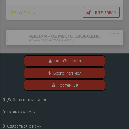
сливы онлифанс сливы скрытых
камер сливы блогерш милф мамок
❤️ видео на любой вкус в нашем
(0)
В TELEGRAM
порно канале всем моделям есть
18+ лет! строго для пользователей
18+!
Онлайн:
1
чел.
Всего:
191
чел.
Гостей:
59
Добавить в каталог
Пользователи
Связаться с нами