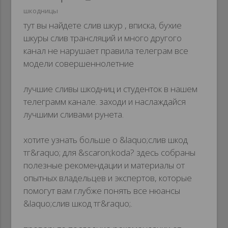
шкодницы
тут вы найдете слив шкур , вписка, бухие
шкуры слив трансляций и много другого
канал не нарушает правила телеграм все
модели совершеннолетние
лучшие сливы шкодниц и студенток в нашем
телеграмм канале. заходи и наслаждайся
лучшими сливами рунета.
хотите узнать больше о &laquo;слив шкод
тг&raquo; для &scaron;koda? здесь собраны
полезные рекомендации и материалы от
опытных владельцев и экспертов, которые
помогут вам глубже понять все нюансы
&laquo;слив шкод тг&raquo;.