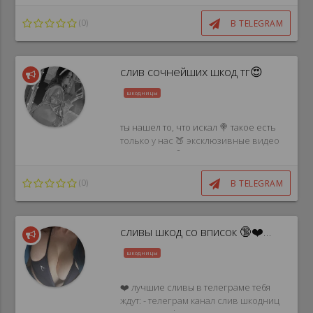
(0)
В TELEGRAM
Перейти
слив сочнейших шкод тг😍
к
Telegram
шкодницы
каналу
ты нашел то, что искал 🍭 такое есть
только у нас 🍑 эксклюзивные видео
со шкодами 🍪 вход строго для
пользователей 18+!!! всем моделям
есть 18+!!!
(0)
В TELEGRAM
Перейти
сливы шкод со вписок 🔞❤️💋👅🍭🍬
к
Telegram
шкодницы
каналу
❤️ лучшие сливы в телеграме тe6я
ждут: - телеграм канал слив шкодниц