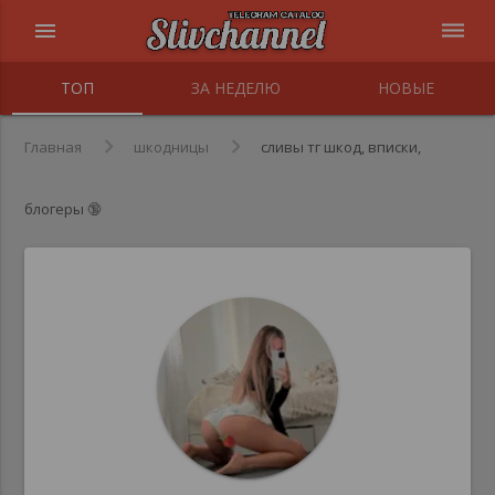
menu
dehaze
ТОП
ЗА НЕДЕЛЮ
НОВЫЕ
Главная
шкодницы
сливы тг шкод, вписки,
блогеры 🔞