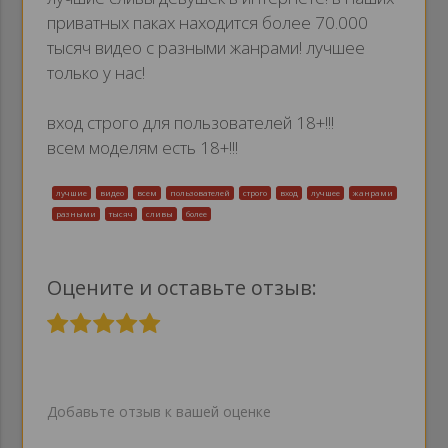
приватных паках находится более 70.000
тысяч видео с разными жанрами! лучшее
только у нас!
вход строго для пользователей 18+!!!
всем моделям есть 18+!!!
лучшие
видео
всем
пользователей
строго
вход
лучшее
жанрами
разными
тысяч
сливы
более
Оцените и оставьте отзыв:
Добавьте отзыв к вашей оценке