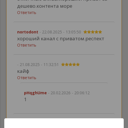
дешево.контента море
Ответить
nortodont
- 22.08.2025 - 13:05:50
хороший канал с приватом.респект
Ответить
- 21.08.2025 - 11:32:51
кайф
Ответить
pHqghUme
- 20.02.2026 - 20:06:12
1
telegaun
- 20.08.2025 - 07:28:12