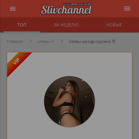
menu
dehaze
ТОП
ЗА НЕДЕЛЮ
НОВЫЕ
Главная
сливы тг
сливы шкоды кружки 🍑
VIP